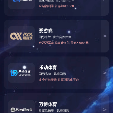
飞腾开云网页版登录入口
中国
云中国 的厚爱。秉承“一
空心开云网页版登录入口 - 开云
完善的售后服务。为建立
中国
实心开云网页版登录入口 - 开云
中国
弯通开云网页版登录入口 - 开云
中国
三通开云网页版登录入口 - 开云
中国
四通开云网页版登录入口 - 开云
中国
V型开云网页版登录入口 - 开云
中国
硬密封开云网页版登录入口 - 开
云中国