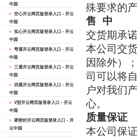
殊要求的
中国
空心开云网页版登录入口 - 开云
售 中
中国
交货期承
实心开云网页版登录入口 - 开云
中国
本公司交
弯通开云网页版登录入口 - 开云
中国
因除外）
三通开云网页版登录入口 - 开云
司可以将
中国
四通开云网页版登录入口 - 开云
户对我们
中国
心。
V型开云网页版登录入口 - 开云
中国
质量保证
硬密封开云网页版登录入口 - 开
本公司保
云中国