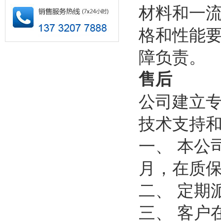
材料和一
格和性能
障负责。
售后
公司建立
技术支持
一、 本公
月，在质
二、 定期
三、 客户