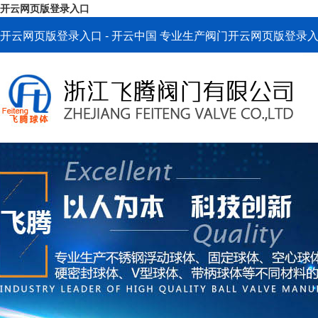
开云网页版登录入口
开云网页版登录入口 - 开云中国 专业生产阀门开云网页版登录入口