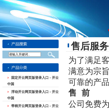
售后服务
为了满足客
满意为宗旨
固定开云网页版登录入口 - 开云
可靠的产品
中国
售 前
浮动开云网页版登录入口 - 开云
中国
公司免费
带柄开云网页版登录入口 - 开云