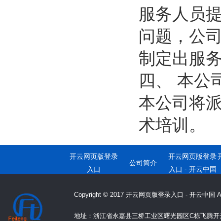
服务人员
问题，公司
制定出服务
四、 本公
本公司将
术培训。
开云网页版登录
开云网页版登录
公司简介
入口
入口 - 开云中国
Copyright © 2017 开云网页版登录入口 - 开云中国 All 
地址：浙江省永嘉县三桥工业区曙光园区C栋飞腾开云网页版登录入