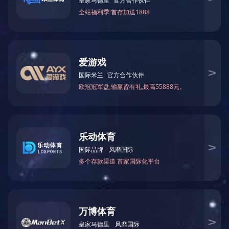
普钢方面
低价成交好转 全国
12日全国25个主要城
吨。
因环保督查以及安全生
存保持低水平，沙钢、
期螺主力尾盘拉升，市
否切实回暖。
冷热轧涨跌互现 
12日全国24个主要城