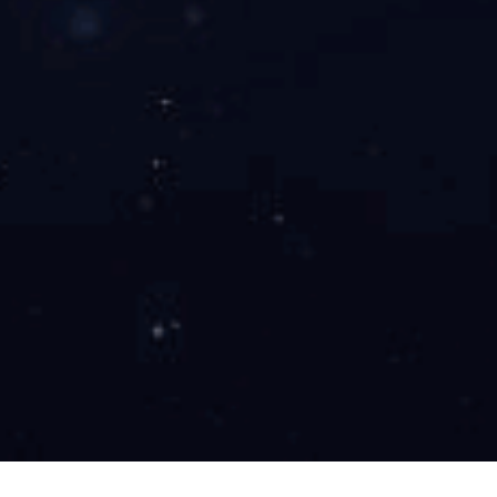
短期市场预测
12日国内钢市表现涨
不过，其余板材品种则
钢厂方面，宝武10月
息刺激下，预计钢价或
开云网页版登录
开云网页版登录
开云网页版登录
公司简介
在
入口
入口 - 开云中国
入口
Copyright © 2017 开云网页版登录入口 - 开云中国 All 
地址：浙江省永嘉县三桥工业区曙光园区C栋飞腾开云网页版登录入
13732077888 余经理
产品咨询：