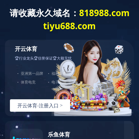
开云网页版登录入口
开云网页版登录入口 - 开云中国 专业生产阀门开云网页版登录入口