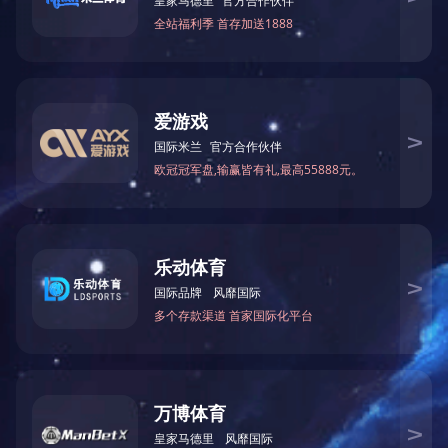
四通带柄开云网页版登录
中国
空心开云网页版登录入口 - 开云
四通带柄阀门开云网页版登
中国
产品规格: NPS 2-36 (DN10
压力等级: Class 150~2500
实心开云网页版登录入口 - 开云
基础材料: ASTM A105, A350 L
中国
四通带柄阀门开云网页版登
弯通开云网页版登录入口 - 开云
表面处理: 化学镀镍，
中国
支撑类型: 支撑板
三通开云网页版登录入口 - 开云
驱动: 销孔
中国
圆度: 0.01-0.03
四通开云网页版登录入口 - 开云
粗糙度: Ra0.2-Ra0.4
中国
同心圆: 0.05-0.10
V型开云网页版登录入口 - 开云
包装: 木箱，托盘，集装
中国
应用于石油，天然气，水
四通带柄阀门开云网页版登
硬密封开云网页版登录入口 - 开
可根据客户提供设计和尺
云中国