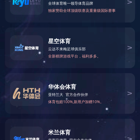
产品展示
固定开云网页版登录入口 - 开云
中国
浮动开云网页版登录入口 - 开云
中国
带柄开云网页版登录入口 - 开云