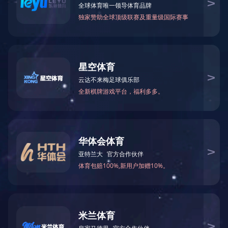
产品展示
固定开云网页版登录入口 - 开云
中国
浮动开云网页版登录入口 - 开云
中国
带柄开云网页版登录入口 - 开云