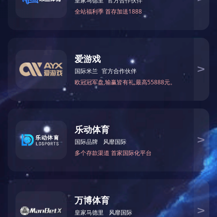
定位三通球产品概述
中国
空心开云网页版登录入口 - 开云
定位三通球材料分由钢珠加工
中国
件，可按客户需求定做各
实心开云网页版登录入口 - 开云
产品要求：
中国
1、表面光滑透明
2、倒角顺畅
弯通开云网页版登录入口 - 开云
3、内孔误差±0.1mm以内
中国
4、槽面无毛刺
三通开云网页版登录入口 - 开云
5、外圆无误差产品
中国
产品规格: NPS 2-12 (DN50-
四通开云网页版登录入口 - 开云
压力等级: Class 150~600(PN
中国
定位三通球基础材料: ASTM A105, A
V型开云网页版登录入口 - 开云
表面处理: 化学镀镍，硬
中国
支撑类型: 阀座
驱动: 弧槽
硬密封开云网页版登录入口 - 开
圆度: 0.01-0.02
云中国
粗糙度: Ra0.2-Ra0.4