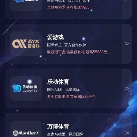
中国
空心开云网页版登录入口 - 开云
中国
实心开云网页版登录入口 - 开云
中国
弯通开云网页版登录入口 - 开云
中国
三通开云网页版登录入口 - 开云
衬氟实心开云网页版登录
中国
衬氟实心开云网页版登录入
四通开云网页版登录入口 - 开云
中国
V型开云网页版登录入口 - 开云
中国
硬密封开云网页版登录入口 - 开
云中国