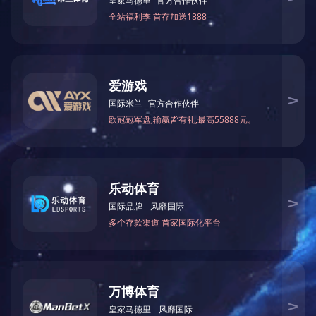
中国
空心开云网页版登录入口 - 开云
中国
实心开云网页版登录入口 - 开云
中国
弯通开云网页版登录入口 - 开云
带柄三通开云网页版登录
中国
三通开云网页版登录入口 - 开云
带柄三通开云网页版登录入
中国
国 ，则可用汽油进行清
四通开云网页版登录入口 - 开云
干净，可在不损坏阀体和
中国
带柄三通开云网页版登录入
产品质量：1、质量稳定
V型开云网页版登录入口 - 开云
2、产品精度达到国际
中国
产品用途：本产品采用优质
硬密封开云网页版登录入口 - 开
阀门！
云中国