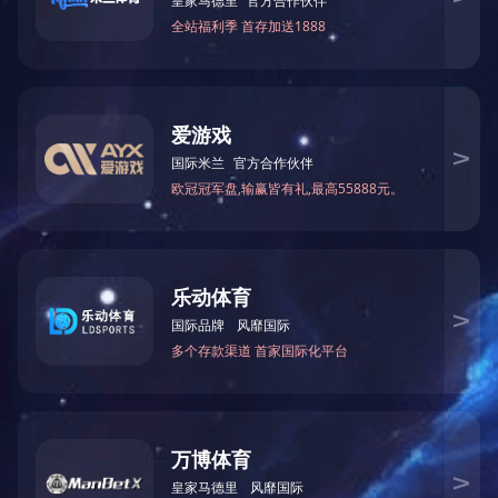
中国
空心开云网页版登录入口 - 开云
中国
实心开云网页版登录入口 - 开云
中国
弯通开云网页版登录入口 - 开云
中国
三通开云网页版登录入口 - 开云
中国
弯通开云网页版登录入口 
四通开云网页版登录入口 - 开云
中国
弯通开云网页版登录入口 - 开云中
V型开云网页版登录入口 - 开云
产品质量：
1
、质量稳定，实行
2
、产品精度达到国际
中国
产品用途：本产品采用优质的
硬密封开云网页版登录入口 - 开
产品包装：
云中国
产品包装采用吸塑盘，外包装