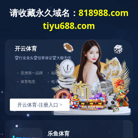
开云网页版登录入口
开云网页版登录入口 - 开云中国 专业生产阀门开云网页版登录入口