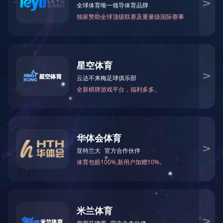
产品展示
固定开云网页版登录入口 - 开云
中国
浮动开云网页版登录入口 - 开云
中国
带柄开云网页版登录入口 - 开云