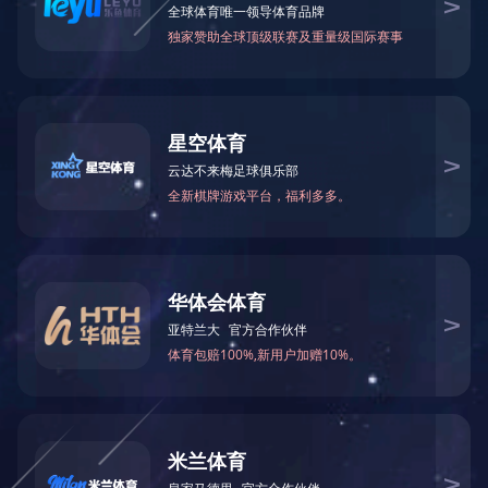
产品展示
固定开云网页版登录入口 - 开云
中国
浮动开云网页版登录入口 - 开云
中国
带柄开云网页版登录入口 - 开云