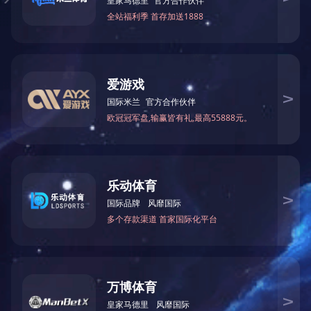
中国
空心开云网页版登录入口 - 开云
中国
实心开云网页版登录入口 - 开云
中国
弯通开云网页版登录入口 - 开云
中国
三通开云网页版登录入口 - 开云
中国
四通开云网页版登录入口 - 开云
中国
不锈钢固定开云网页版登
V型开云网页版登录入口 - 开云
产品材料:ASTM A105、A350
中国
表面处理: 化学镀镍、化
硬密封开云网页版登录入口 - 开
产品磅级：150LB～2500
云中国
支撑类型: 支撑板
驱动: 销孔