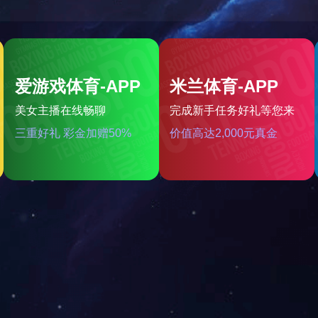
网页版登录入口 - 开云中国 产品概述
定带柄开云网页版登录入口 - 开云中国
-
喷焊硬密封开云网页版登录入口 - 开云中国
0-700
50
定球