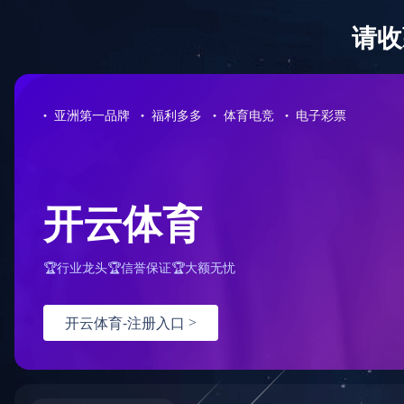
开云网页版登录入口
开云网页版登录入口 - 开云中国 专业生产阀门开云网页