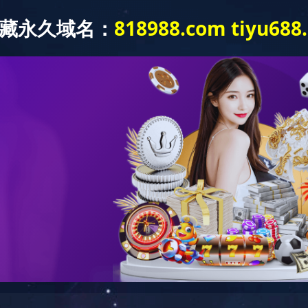
版登录入口 - 开云中国 ！
网站开云网页版登录入口
关于我们
开
开云网页版登录入口
售后服务
在线订