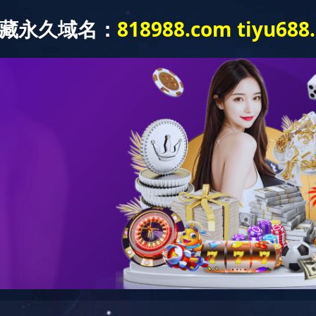
版登录入口 - 开云中国 ！
网站开云网页版登录入口
关于我们
开
开云网页版登录入口
售后服务
在线订