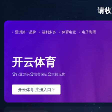
开云网页版登录入口
开云网页版登录入口 - 开云中国 专业生产阀门开云网页