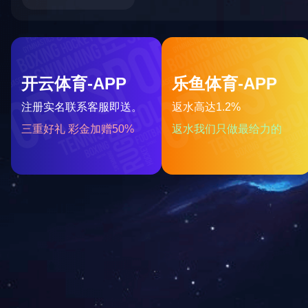
中国
空心开云网页版登录入口 - 开云
中国
实心开云网页版登录入口 - 开云
浮动开云网页
中国
产品名称（Prod
弯通开云网页版登录入口 - 开云
产品规格（Speci
中国
压力等级（Pressu
三通开云网页版登录入口 - 开云
基本材料（Base 
中国
ASTM A105、
四通开云网页版登录入口 - 开云
面处理（Coati
中国
Chrome Plati
V型开云网页版登录入口 - 开云
Tungsten Car
中国
Chrome Carb
硬密封开云网页版登录入口 - 开
Stellite(司太立)
云中国
Inconel(因科
Special(特种材