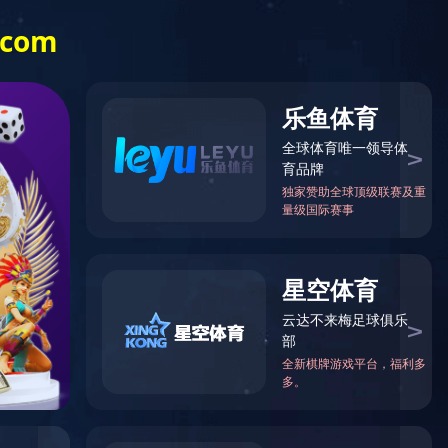
云网页版登录入口 - 开云中国
单
开云网页版登录入口 - 开云中国