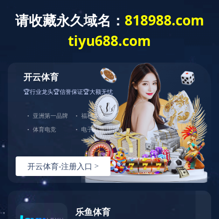
开云网页版登录入口
开云网页版登录入口 - 开云中国 专业生产阀门开云网页版登录入口